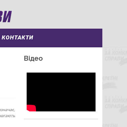
КОНТАКТИ
Відео
означає,
магають