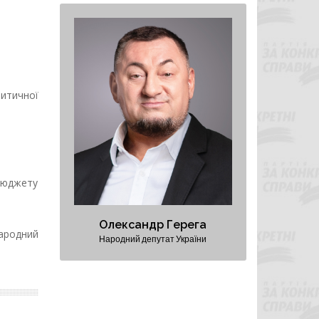
Олександр Герега
Народний депутат України
итичної
Президент Федерації важкої
атлетики України
Перший віцепрезидент
Федерації волейболу України
 бюджету
Персональний сайт
Олександр Герега
народний
Народний депутат України