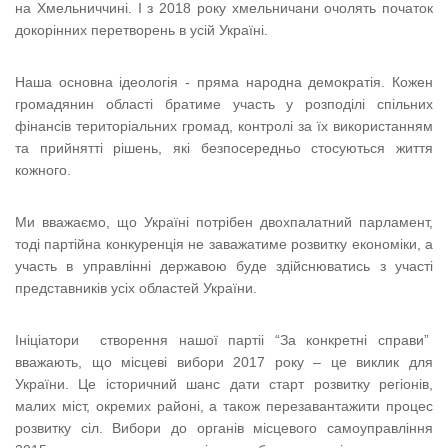
на Хмельниччині. І з 2018 року хмельничани очолять початок
докорінних перетворень в усій Україні.
Наша основна ідеологія - пряма народна демократія. Кожен
громадянин області братиме участь у розподілі спільних
фінансів територіальних громад, контролі за їх використанням
та прийнятті рішень, які безпосередньо стосуються життя
кожного.
Ми вважаємо, що Україні потрібен двохпалатний парламент,
тоді партійна конкуренція не заважатиме розвитку економіки, а
участь в управлінні державою буде здійснюватись з участі
представників усіх областей України.
Ініціатори створення нашої партіі “За конкретні справи”
вважають, що місцеві вибори 2017 року – це виклик для
України. Це історичний шанс дати старт розвитку регіонів,
малих міст, окремих районі, а також перезавантажити процес
розвитку сіл. Вибори до органів місцевого самоуправління