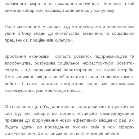
публічного викриття та покарання злочинців. Чиновник, який
вимагає хабар має назавжди залишитись у минулому.
Нове скликанням місцевих рад ми пов'язуємо з поверненням
уваги з боку влади до вчительства, медичних та соціальних
працівників, працівників культури.
Зростання економіки області, розвиток підприємництва та
виробництва, розбудова соціальної інфраструктури, розвиток
спорту – це першочергові перетворення, які вкрай потрібні
Хмельниччині і які для нашої політичної сили є пріоритетами в
роботі. І саме навколо конкретних справ ми закликаємо
мобілізуватись усіх мешканців області.
Ми впевнені, що об'єднання зусиль прогресивних патріотичних
сил під час виборів до органів місцевого самоврядування
призведе до формування нових ефективних місцевих рад, які
будуть здатні до проведення якісних змін в усіх сферах
життєдіяльності Хмельниччини, на всій території області.