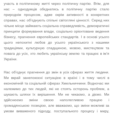
участь в політичному житті через політичну партію. Втім, для
нас – однодумців обєднатись в політичну партію стало
природнім процесом, адже окрім активності в конкретних
справах, нас об'єднують спільні світогляні цінності. Серед них
чільне місце займають соціальна справедливість, демократичні
принципи формування влади, соціально орієнтоване ведення
бізнесу, прагнення європейських стандартів. І в основі усього
цього непохитні любов до усього українського з нашими
традиціями, культурную спадщиною, мовою, мистецтвом та
повага до усіх, хто любить українську землю та працює в ім'я
України.
Нас об'єднує прагнення до змін в усіх сферах життя людини.
Ми вкрай занепокоєні ситуацією в країні і в тому числі в
економічній та соціальній сферах Хмельниччини. Водночас ми
належимо до тих людей, які не стоять осторонь проблем, а
шукають шляхи їх вирішення. Ми не чекаємо, а діємо. Ми
здійснюємо зміни своєю наполегливою працею і
громадянською позицією, але вважаємо, що зміни можливі за
умови виваженого підходу, поступального процесу і миру,