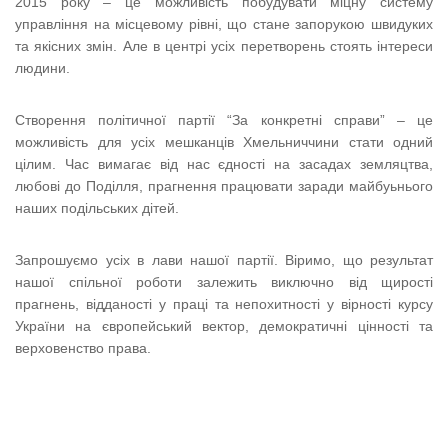
2015 року – це можливість побудувати міцну систему
управління на місцевому рівні, що стане запорукою швидуких
та якісних змін. Але в центрі усіх перетворень стоять інтереси
людини.
Створення політичної партії “За конкретні справи” – це
можливість для усіх мешканців Хмельниччини стати одний
цілим. Час вимагає від нас єдності на засадах земляцтва,
любові до Поділля, прагнення працювати заради майбуьнього
наших подільських дітей.
Запрошуємо усіх в лави нашої партії. Віримо, що результат
нашої спільної роботи залежить виключно від щирості
прагнень, відданості у праці та непохитності у вірності курсу
України на європейський вектор, демократичні цінності та
верховенство права.