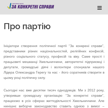
Про партію
Ініціатори створення політичної партії “За конкрені справи”,
представники різних національностей, релігійних конфесій,
різного соціального статусу, професій та віку. Саме прості і
працьовиті мешканці Хмельниччини, авторитетні підприємці і
депутати, громадські діячі і волонтери спонукали нашого
Лідера Олександра Герегу та нас - його соратників створити в
цьому році політичну силу.
Сьогодні нас вже десятки тисяч однодумців. Ми з 2012 року,
утворивши громадську організацію “За конкретні справи”,
працюємо в усіх сферах життєдіяльності Хмельниччини. Але
нинішнє виборче законодавство ставить однією з вимог –