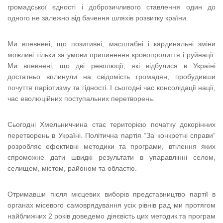
громадської єдності і доброзичливого ставлення один до
одного не залежно від бачення шляхів розвитку країни.
Ми впевнені, що позитивні, масштабні і кардинальні зміни
можливі тільки за умови припинення кровопролиття і руйнації.
Ми впевнені, що дві революції, які відбулися в Україні
достатньо вплинули на свідомість громадян, пробудивши
почуття паріотизму та гідності. І сьогодні час консолідації нації,
час еволюційних поступальних перетворень.
Сьогодні Хмельниччина стає територією початку докорінних
перетворень в Україні. Політична партія “За конкретні справи”
розробляє ефективні методики та програми, втілення яких
спроможне дати швидкі результати в упаравлінні селом,
селищем, містом, районом та областю.
Отримавши після місцевих виборів представництво партії в
органах місевого самоврядування усіх рівнів рад ми протягом
найближчих 2 років доведемо діяєвість цих методик та програм