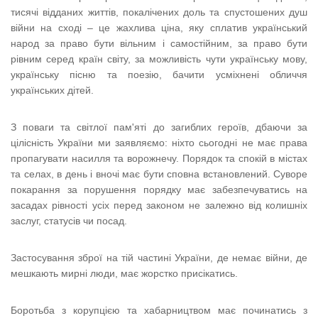
тисячі відданих життів, покалічених доль та спустошених душ
війни на сході – це жахлива ціна, яку сплатив український
народ за право бути вільним і самостійним, за право бути
рівним серед країн світу, за можливість чути українську мову,
українську пісню та поезію, бачити усміхнені обличчя
українських дітей.
З поваги та світлої пам'яті до загиблих героїв, дбаючи за
цілісність України ми заявляємо: ніхто сьогодні не має права
пропагувати насилля та ворожнечу. Порядок та спокій в містах
та селах, в день і вночі має бути сповна встановлений. Суворе
покарання за порушення порядку має забезпечуватись на
засадах рівності усіх перед законом не залежно від колишніх
заслуг, статусів чи посад.
Застосування зброї на тій частині України, де немає війни, де
мешкають мирні люди, має жорстко присікатись.
Боротьба з корупцією та хабарництвом має починатись з